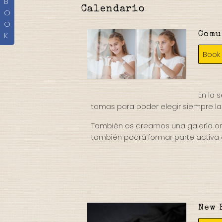
B
Calendario
O
O
Comu
K
Book
En la 
tomas para poder elegir siempre la
También os creamos una galería onl
también podrá formar parte activa 
New 