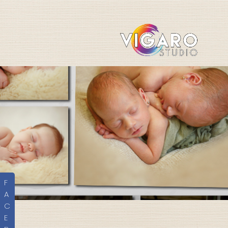
F
A
C
E