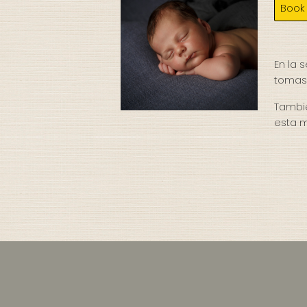
Book
En la 
tomas 
Tambié
esta m